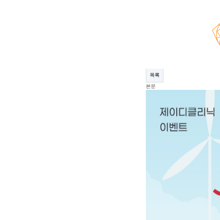
공지사항
제이디클리닉 11월이벤트
페이지 정보
작성자
제이디클리닉
21-11-02 1
관련링크
이전글
다음글
목록
본문