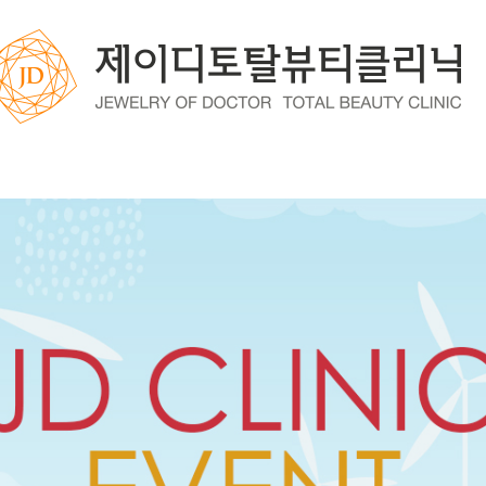
3:13
조회
8,114회
댓글
0건