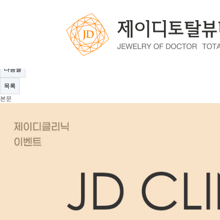
공지사항
제이디클리닉 9월이벤트
페이지 정보
작성자
제이디클리닉
21-09-01 14:53
조회
7,969회
댓글
0건
관련링크
이전글
다음글
목록
본문