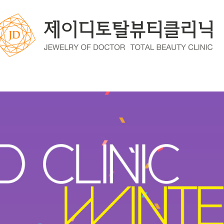
8:55
조회
8,438회
댓글
0건